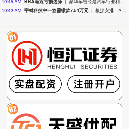
10:45 AM
BBA逼近亏损边缘
豪华车曾经是汽车行业利润最丰厚的生意之一。奔驰、宝马和奥迪这三家一线豪华品牌享有丰厚的品牌声誉，在全球市场可以同时获得规模和溢价，卖出一辆车能够带来的利润远高于普通汽车品牌。最新一轮半年报显示，这三家企业的主营汽车业务也濒临亏损边缘。今年上半年，奔驰、宝马、奥迪全球汽车销量和营收规模同步下滑，三家营收创下2022年来新低，汽车销量也创下2023年来新低。利润方面，奔驰、宝马更是达到2021年来低点，奥迪也处于过去六年的低谷。中国市场表现乏力成了三家公司业绩同步下滑的关键原因。在三家公司中，奔驰上半年营收规模最高，达到636.6亿欧元，但较去年同期下降4.1%，连续三年下滑。奔驰同期息税前利润（EBIT）为34.5亿欧元，去年同期是35.6亿欧元，这一表现较2023年巅峰时期跌去67.1%。（界面）
10:42 AM
宇树科技中一签需缴款7.54万元
根据安排，A股人形机器人第一股宇树科技8月10日将开启网上、网下申购。该公司股票的发行价格为150.80元/股，网上申购代码为“787836”，中一签（500股）需缴款7.54万元。 市场人士表示，若宇树科技上市首日涨幅超过100%，投资者中一签的盈利将超过7.5万元；若上市首日涨幅超过200%，投资者中一签的盈利将高达15万元。 有券商指出，中长期来看，宇树登陆A股有望牵引更多长期资金系统性配置人形机器人赛道。（券商中国）