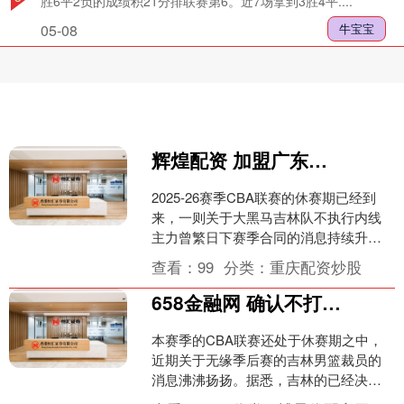
胜6平2负的成绩积21分排联赛第6。近7场拿到3胜4平....
05-08
牛宝宝
辉煌配资 加盟广东队？CBA全明星中锋惨遭裁员，朱芳雨有望底薪完成捡漏！
2025-26赛季CBA联赛的休赛期已经到
来，一则关于大黑马吉林队不执行内线
主力曾繁日下赛季合同的消息持续升
温。据知情人士爆料，本赛季无缘季后
查看：
99
分类：
重庆配资炒股
赛的吉林男篮，已经....
658金融网 确认不打了！CBA冠军内线正式离队，或被广东队底薪签下？
本赛季的CBA联赛还处于休赛期之中，
近期关于无缘季后赛的吉林男篮裁员的
消息沸沸扬扬。据悉，吉林的已经决定
不执行内线球员曾繁日下赛季的合同，