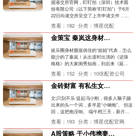
据港交所官网，盯盯拍（深圳）技术股
份有限公司（以下简称“盯盯拍”）于6月
22日向港交所呈交了上市申请文件，光
银国际为独家保荐人。 盯盯拍成立于
查看：
182
分类：
博星优配
2013年，是一家....
金策宝 秦岚这身材谁不竖大拇指？藏蓝色连帽卫衣搭阔腿裤！美的移不开眼
娱乐圈身材颜值俱佳的“姐姐”代表，怎么
能少的了秦岚！从出道时出演的《还珠
格格》的大家闺秀知画，到后来《延禧
攻略》里的白月光王后，演技颜值均在
查看：
152
分类：
10倍配资公司
线的秦岚，私下里也是....
金砖财富 有私生女、爱上舒淇、已经离婚、重病去世？冯小刚身上谣言太离谱
文|只刮不乐 提起冯小刚，很多人脑子蹦
出来的头一个词，多半是“小钢炮”。 但这
回，这把炮没响。 端午档三天，新片
《抓特务》票房勉强蹭到六千万出头，
查看：
193
分类：
博星优配官网
排片挺高，上座....
A股策略 于小伟携妻儿与朋友聚餐 妻子身材纤瘦谈吐从容