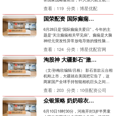
头部企业，为“国之重器”奉献青春力量，
查看：
119
分类：
博星优配
343....
国荣配资 国际癫痫关爱日 | 走近发育性癫痫性脑病，改变患儿的成长轨迹
6月28日是“国际癫痫关爱日”，今年的主
题是“关注癫痫相关罕见病”。癫痫是大脑
神经元突发性异常放电导致的慢性脑部
疾病。 孩子在婴儿期本该循着抬头、翻
查看：
124
分类：
博星优配官网
身、站立学步....
淘股神 大疆影石“激烈互掐”背后
（文/孙梅欣编辑/吕栋） 影石首款云台相
机刚上市，大疆就在美国把它告了，这
两家国产全球手持智能相机巨头之间的
矛盾进一步白热化。 据外媒消息称，大
查看：
203
分类：
10倍配资公司
疆及大疆灵眸在当....
众银策略 奶奶晾衣仅2分钟，3岁男童院内消失！监控盲区+河道缺口，48小时搜救为何陷僵局
6月10日18时30分，河南开封3岁半男童