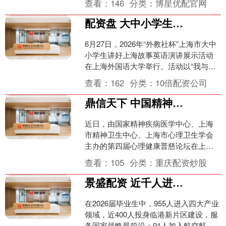
查看：
146
分类：
博星优配官网
这位前广东队的冠军内线....
配资盘 大中小学生齐聚上外，用青春之声讲好上海故事
6月27日，2026年“外教社杯”上海市大中
小学生讲好上海故事英语演讲展示活动
在上海外国语大学举行。活动以“我与上
海：向世界，向未来”为主题，引导青少
查看：
162
分类：
10倍配资公司
年学子用外....
鼎信天下 中国精神疾病脑机接口联盟在上海成立，三大国家级项目揭开面纱
近日，由国家精神疾病医学中心、上海
市精神卫生中心、上海市心理卫生学会
主办的第四届心理健康普慈论坛在上海
启幕。会上，三大国家级项目揭开面
查看：
105
分类：
重庆配资炒股
纱：基于多模态大模型的多维....
景盛配资 近千人进入四大产业，400人投身临港建设！这所高校交出最新“产业答卷”
在2026届毕业生中，955人进入四大产业
领域，近400人投身临港新片区建设，服
务国家战略最前沿；91人加入航空航天