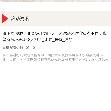
滚动资讯
道正网 奥林匹亚晋级压力巨大，米尔萨米防守状态不佳，库
普斯后场表现令人担忧_比赛_拉特_理想
重庆配资炒股
05-10
在即将进行的欧冠资格赛中，阿拉木图凯拉特将在主场迎战奥林匹
亚。目前，阿拉木图凯拉特在哈萨克超级联赛中位列第2，近期球队表
淘股神 大疆影石“激烈互掐”背后
10倍配资公司
07-06
（文/孙梅欣编辑/吕栋） 影石首款云台相机刚上市，大疆就在美国把
它告了，这两家国产全球手持智能相机巨头之间的矛盾进一步白
长富资本 鞍钢股份取得电极帽端面清理装置专利, 提高焊接质
量和使用次数