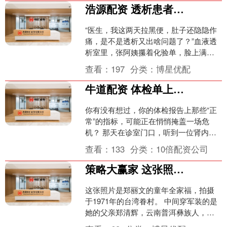
浩源配资 透析患者并发症之消化道出血：那些藏在“血透针”背后的隐痛
“医生，我这两天拉黑便，肚子还隐隐作
痛，是不是透析又出啥问题了？”血液透
析室里，张阿姨攥着化验单，脸上满是
焦虑。这是透析患者临床中很常见的一
查看：
197
分类：
博星优配
幕，消化道出血作为透....
牛道配资 体检单上的正常，可能正在骗你
你有没有想过，你的体检报告上那些“正
常”的指标，可能正在悄悄掩盖一场危
机？ 那天在诊室门口，听到一位肾内科
医生和患者聊天，语气里带着无奈：“现
查看：
133
分类：
10倍配资公司
在来我们科的年轻人....
策略大赢家 这张照片是郑丽文的童年全家福，拍摄于1971年的台湾眷村。 中间穿军
这张照片是郑丽文的童年全家福，拍摄
于1971年的台湾眷村。 中间穿军装的是
她的父亲郑清辉，云南普洱彝族人，曾
是远征军抗日老兵，后随军赴台。 右侧