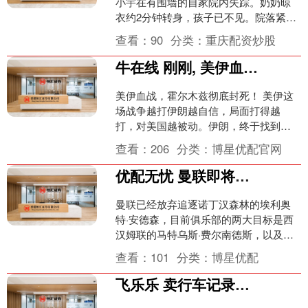
小宇在有围墙的自家院内失踪。奶奶晾
衣约2分钟转身，孩子已不见。院落紧邻
运粮河，距河岸约十余米。截至6月12日
查看：
90
分类：
重庆配资炒股
下午，失联....
牛在线 刚刚, 美伊血战4小时! 霍尔木兹海峡彻底封死!
美伊血战，霍尔木兹彻底封死！ 美伊这
场战争越打伊朗越自信，局面打得越
打，对美国越被动。伊朗，终于找到对
付美国的办法了！ 美国和伊朗，终于又
查看：
206
分类：
博星优配官网
大打出手了！ 这一次，....
优配无忧 曼联即将报价求购M费, 曝最高愿给6500万! 引进法甲铁腰真相揭晓
曼联已经放弃追逐诺丁汉森林的埃利奥
特·安德森，目前俱乐部的两大目标是西
汉姆联的马特乌斯·费尔南德斯，以及伯
恩茅斯的阿历克斯·斯科特。其中，21岁
查看：
101
分类：
博星优配
的M费是红魔的首....
飞乐乐 卖行车记录仪一年挣3.77亿，盯盯拍赴港IPO！4名执行董事曾在华为任职，递表前实控人关联方密集套现，持股近4%股东已退市