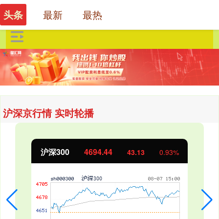
最新
最热
头条
沪深京行情 实时轮播
沪深300
4694.44
43.13
0.93%