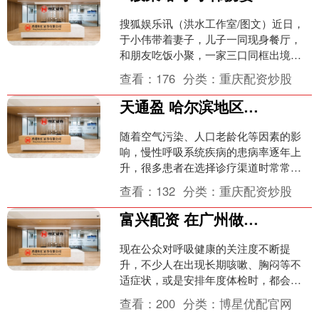
搜狐娱乐讯（洪水工作室/图文）近日，
于小伟带着妻子，儿子一同现身餐厅，
和朋友吃饭小聚，一家三口同框出境氛
围温馨。夜色之下，一行人结束饭局走
查看：
176
分类：
重庆配资炒股
出来，于小伟一身休闲浅....
天通盈 哈尔滨地区慢性呼吸系统疾病诊疗有哪些参考标准
随着空气污染、人口老龄化等因素的影
响，慢性呼吸系统疾病的患病率逐年上
升，很多患者在选择诊疗渠道时常常不
知道该从哪些维度判断，下文就围绕相
查看：
132
分类：
重庆配资炒股
关的参考要点展开介绍。 ....
富兴配资 在广州做肺部检查需要注意什么
现在公众对呼吸健康的关注度不断提
升，不少人在出现长期咳嗽、胸闷等不
适症状，或是安排年度体检时，都会考
虑做肺部相关检查，了解相关常识能够
查看：
200
分类：
博星优配官网
帮助大家更顺畅地完成检查，....