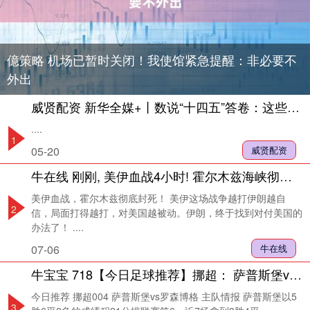
億策略 机场已暂时关闭！我使馆紧急提醒：非必要不
外出
威贤配资 新华全媒+丨数说“十四五”答卷：这些成就亮眼提气
....
1
05-20
威贤配资
牛在线 刚刚, 美伊血战4小时! 霍尔木兹海峡彻底封死!
美伊血战，霍尔木兹彻底封死！ 美伊这场战争越打伊朗越自
2
信，局面打得越打，对美国越被动。伊朗，终于找到对付美国的
办法了！ ....
07-06
牛在线
牛宝宝 718【今日足球推荐】挪超： 萨普斯堡vs罗森博格_防守_主场_状态
今日推荐 挪超004 萨普斯堡vs罗森博格 主队情报 萨普斯堡以5
3